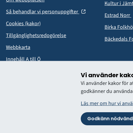
Kultur i Jäm
(öppnas
Så behandlar vi personuppgifter
Estrad Norr
i
i
Cookies (kakor)
nytt
Birka Folkh
fönster)
Tillgänglighetsredogörelse
Bäckedals F
Webbkarta
Innehåll A till Ö
Vi använder kak
Vi använder kakor för 
godkänner du användan
Läs mer om hur vi anvä
Godkänn nödvändi