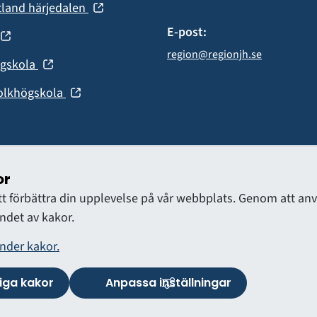
fönster)
(öppnas
tland härjedalen
nytt
i
fönster)
E-post:
(öppnas
nytt
region@regionjh.se
fönster)
(öppnas
ögskola
nytt
i
fönster)
(öppnas
olkhögskola
nytt
i
fönster)
nytt
fönster)
or
att förbättra din upplevelse på vår webbplats. Genom att 
det av kakor.
nder kakor.
ga kakor
Anpassa inställningar