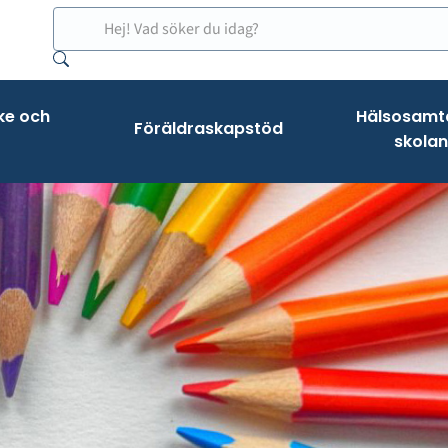
Sök
ke och
Hälsosamta
Föräldraskapstöd
skolan