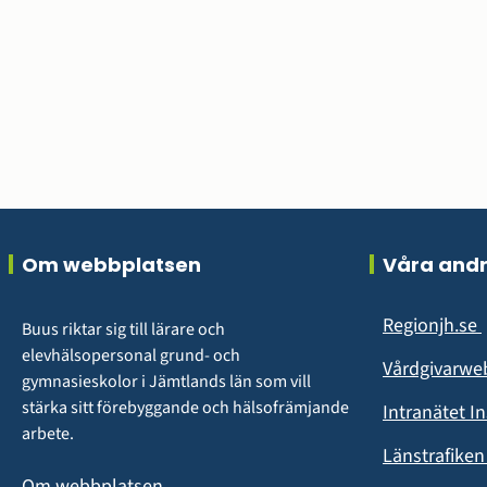
Sidfot
Om webbplatsen
Våra and
Regionjh.se
Buus riktar sig till lärare och 
i
elevhälsopersonal grund- och 
Vårdgivarw
gymnasieskolor i Jämtlands län som vill 
stärka sitt förebyggande och hälsofrämjande 
Intranätet I
arbete.
Länstrafike
Om webbplatsen