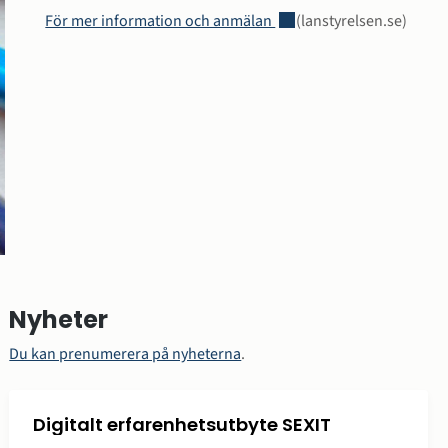
Länk till annan webbplats,
För mer information och anmälan 
(lanstyrelsen.se)
Nyheter
Du kan prenumerera på nyheterna
.
Digitalt erfarenhetsutbyte SEXIT