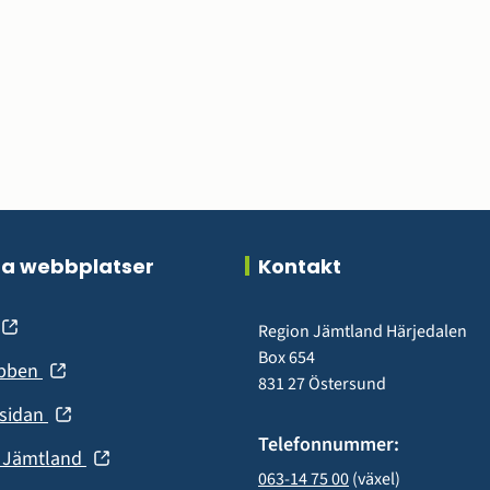
ra webbplatser
Kontakt
(öppnas
Region Jämtland Härjedalen
Box 654
(öppnas
ebben
nytt
831 27 Östersund
i
fönster)
(öppnas
nsidan
nytt
i
Telefonnummer:
fönster)
(öppnas
n Jämtland
nytt
063-14 75 00
 (växel)
i