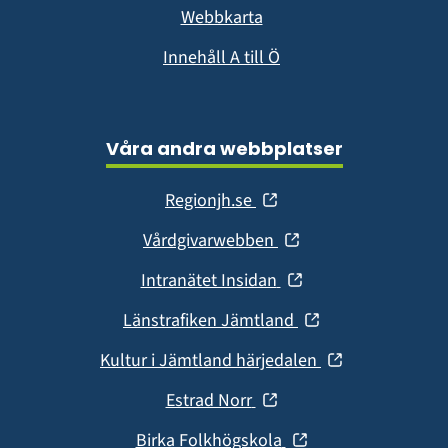
Webbkarta
Innehåll A till Ö
Våra andra webbplatser
(öppnas
Regionjh.se
i
(öppnas
Vårdgivarwebben
nytt
i
fönster)
(öppnas
Intranätet Insidan
nytt
i
fönster)
(öppnas
Länstrafiken Jämtland
nytt
i
fönster)
(öppnas
Kultur i Jämtland härjedalen
nytt
i
fönster)
(öppnas
Estrad Norr
nytt
i
fönster)
(öppnas
Birka Folkhögskola