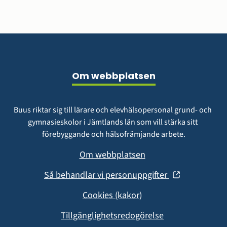
Sidfot
Om webbplatsen
Buus riktar sig till lärare och elevhälsopersonal grund- och 
gymnasieskolor i Jämtlands län som vill stärka sitt 
förebyggande och hälsofrämjande arbete.
Om webbplatsen
(öppnas
Så behandlar vi personuppgifter
i
Cookies (kakor)
nytt
fönster)
Tillgänglighetsredogörelse