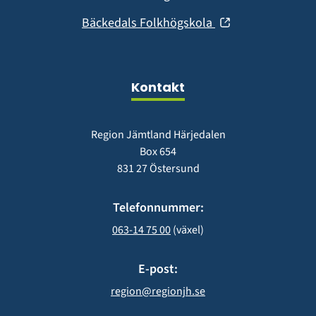
nytt
i
fönster)
(öppnas
Bäckedals Folkhögskola
nytt
i
fönster)
nytt
fönster)
Kontakt
Region Jämtland Härjedalen
Box 654
831 27 Östersund
Telefonnummer:
063-14 75 00
 (växel)
E-post:
region@regionjh.se