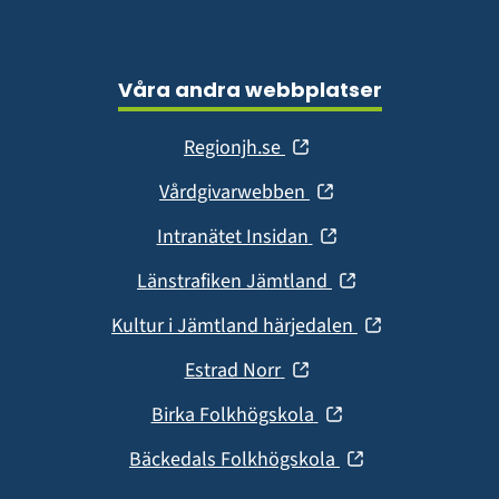
Våra andra webbplatser
(öppnas
Regionjh.se
i
(öppnas
Vårdgivarwebben
nytt
i
fönster)
(öppnas
Intranätet Insidan
nytt
i
fönster)
(öppnas
Länstrafiken Jämtland
nytt
i
fönster)
(öppnas
Kultur i Jämtland härjedalen
nytt
i
fönster)
(öppnas
Estrad Norr
nytt
i
fönster)
(öppnas
Birka Folkhögskola
nytt
i
fönster)
(öppnas
Bäckedals Folkhögskola
nytt
i
fönster)